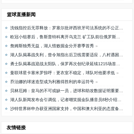
篮球直播新闻
洗钱指控后无罪释放：罗塞尔批评西班牙司法系统的不公正待遇
欧冠小组赛后，鲁斯普特科离开乌克兰 矿工队前往俄罗斯，未来发展如何？
詹姆斯独秀无益，湖人惜败掘金分开赛季首秀
湖人队揭幕战失利，曾令旭指出后卫线需要适应，八村遇困难
勇士队揭幕战迎战太阳队，保罗再次创纪录延续1215场首发之路
曼联球星卡塞米罗惊呼：更衣室不稳定，球队对他要求低
乔治娜的球迷造型成为利雅得胜利的幸运符号
贝林厄姆：皇马的不可或缺一员，进球和助攻数据证明重要性
湖人队新闻发布会引调侃，记者嘲笑掘金队播音员8秒介绍首发阵容速度
沙特世界杯申办获亚洲国家支持，中国和澳大利亚的态度备受关注
友情链接