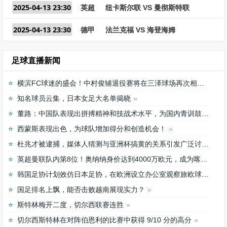
2025-04-13 23:30
英超
纽卡斯尔联 VS 曼彻斯特联
2025-04-13 23:30
德甲
法兰克福 VS 海登海姆
足球直播新闻
横滨FC球迷的盛会！中村俊辅退役赛将在三泽球场再次相聚
知名球员云集，日本女足大名单揭晓
董路：中国队表现出拼搏精神和技战术水平，为国内青训鼓舞
西蒙斯表现出色，为球队增加得分和创造机会！
杜兆才被逮捕，媒体人猜测与亚洲杯搞黄的关系引发广泛讨论
英超曼联队内第8位！奥纳纳身价达到4000万欧元，成为喀麦隆最贵门将
韩国足协计划效仿日本足协，在欧洲设立办公室观察旅欧球员的身体情况
国足排名上飘，能否击败越南展现实力？
斯特林梅开二度，切尔西联赛连胜
切尔西斯特林在对阵伯恩利的比赛中获得 9/10 分的高分