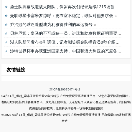
勇士队揭幕战迎战太阳队，保罗再次创纪录延续1215场首发之路
曼联球星卡塞米罗惊呼：更衣室不稳定，球队对他要求低
乔治娜的球迷造型成为利雅得胜利的幸运符号
贝林厄姆：皇马的不可或缺一员，进球和助攻数据证明重要性
湖人队新闻发布会引调侃，记者嘲笑掘金队播音员8秒介绍首发阵容速度
沙特世界杯申办获亚洲国家支持，中国和澳大利亚的态度备受关注
友情链接
京ICP备20025474号-2
04月14日_保超_索非亚斯拉维亚vs华拉特莎 在线免费观看高清直播平台，让您在享受比赛的同时，
也能获取到最新的比赛直播资讯，成为真正的球迷。无论您是个人观看比赛还是聚会观赛，我们都能
提供最新的赛程表，让您畅快体验每一场赛事直播的盛宴
© 2023 04月14日_保超_索非亚斯拉维亚vs华拉特莎 在线免费观看高清直播 用心做最好的足球直播
网站！