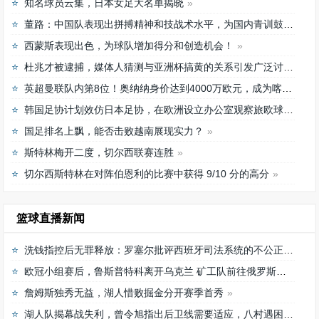
知名球员云集，日本女足大名单揭晓
董路：中国队表现出拼搏精神和技战术水平，为国内青训鼓舞
西蒙斯表现出色，为球队增加得分和创造机会！
杜兆才被逮捕，媒体人猜测与亚洲杯搞黄的关系引发广泛讨论
英超曼联队内第8位！奥纳纳身价达到4000万欧元，成为喀麦隆最贵门将
韩国足协计划效仿日本足协，在欧洲设立办公室观察旅欧球员的身体情况
国足排名上飘，能否击败越南展现实力？
斯特林梅开二度，切尔西联赛连胜
切尔西斯特林在对阵伯恩利的比赛中获得 9/10 分的高分
篮球直播新闻
洗钱指控后无罪释放：罗塞尔批评西班牙司法系统的不公正待遇
欧冠小组赛后，鲁斯普特科离开乌克兰 矿工队前往俄罗斯，未来发展如何？
詹姆斯独秀无益，湖人惜败掘金分开赛季首秀
湖人队揭幕战失利，曾令旭指出后卫线需要适应，八村遇困难