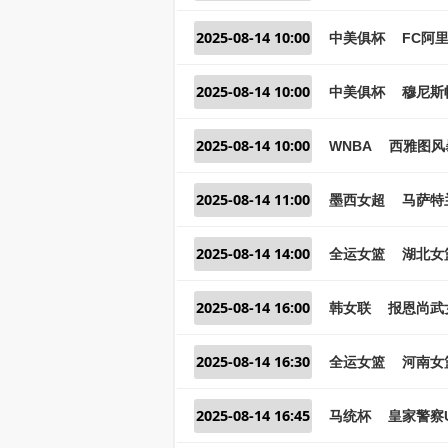
2025-08-14 10:00
中美俱杯
FC阿里
2025-08-14 10:00
中美俱杯
穆尼斯
2025-08-14 10:00
WNBA
西雅图风
2025-08-14 11:00
墨西女超
马萨特
2025-08-14 14:00
全运女篮
湖北女篮
2025-08-14 16:00
韩女联
报恩尚武
2025-08-14 16:30
全运女篮
河南女篮
2025-08-14 16:45
马统杯
皇家警察U