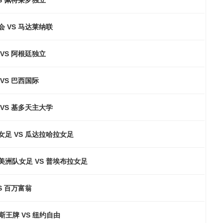
 VS 马达莱纳联
VS 阿根廷独立
VS 巴西国际
VS 基多天主大学
女足 VS 瓜达拉哈拉女足
美洲队女足 VS 普埃布拉女足
S 百万富翁
斯王牌 VS 纽约自由