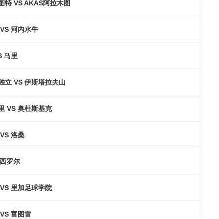
特 VS AKAS阿拉木图
VS 河内水牛
S 马里
独立 VS 伊斯塔拉夫山
里 VS 奥杜斯基克
VS 洛桑
 西罗尔
 VS 里加足球学院
VS 富图雷