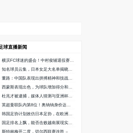
足球直播新闻
横滨FC球迷的盛会！中村俊辅退役赛将在三泽球场再次相聚
知名球员云集，日本女足大名单揭晓
董路：中国队表现出拼搏精神和技战术水平，为国内青训鼓舞
西蒙斯表现出色，为球队增加得分和创造机会！
杜兆才被逮捕，媒体人猜测与亚洲杯搞黄的关系引发广泛讨论
英超曼联队内第8位！奥纳纳身价达到4000万欧元，成为喀麦隆最贵门将
韩国足协计划效仿日本足协，在欧洲设立办公室观察旅欧球员的身体情况
国足排名上飘，能否击败越南展现实力？
斯特林梅开二度，切尔西联赛连胜