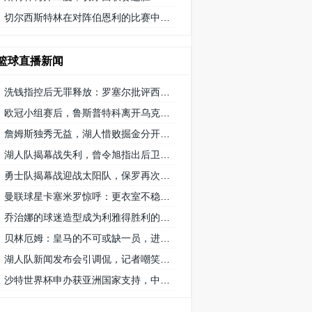
切尔西斯特林在对阵伯恩利的比赛中获得 9/10 分的高分
篮球直播新闻
洗钱指控后无罪释放：罗塞尔批评西班牙司法系统的不公正待遇
欧冠小组赛后，鲁斯普特科离开乌克兰 矿工队前往俄罗斯，未来发展如何？
詹姆斯独秀无益，湖人惜败掘金分开赛季首秀
湖人队揭幕战失利，曾令旭指出后卫线需要适应，八村遇困难
勇士队揭幕战迎战太阳队，保罗再次创纪录延续1215场首发之路
曼联球星卡塞米罗惊呼：更衣室不稳定，球队对他要求低
乔治娜的球迷造型成为利雅得胜利的幸运符号
贝林厄姆：皇马的不可或缺一员，进球和助攻数据证明重要性
湖人队新闻发布会引调侃，记者嘲笑掘金队播音员8秒介绍首发阵容速度
沙特世界杯申办获亚洲国家支持，中国和澳大利亚的态度备受关注