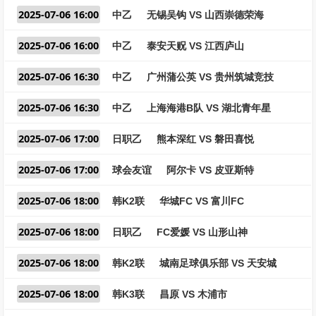
2025-07-06 16:00
中乙
无锡吴钩 VS 山西崇德荣海
2025-07-06 16:00
中乙
泰安天贶 VS 江西庐山
2025-07-06 16:30
中乙
广州蒲公英 VS 贵州筑城竞技
2025-07-06 16:30
中乙
上海海港B队 VS 湖北青年星
2025-07-06 17:00
日职乙
熊本深红 VS 磐田喜悦
2025-07-06 17:00
球会友谊
阿尔卡 VS 皮亚斯特
2025-07-06 18:00
韩K2联
华城FC VS 富川FC
2025-07-06 18:00
日职乙
FC爱媛 VS 山形山神
2025-07-06 18:00
韩K2联
城南足球俱乐部 VS 天安城
2025-07-06 18:00
韩K3联
昌原 VS 木浦市