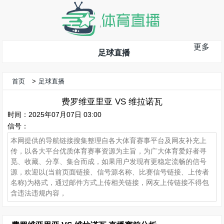
更多
足球直播
首页
>
足球直播
费罗维亚里亚 VS 维拉诺瓦
时间：2025年07月07日 03:00
信号：
本网提供的导航链接搜集整理自各大体育赛事平台及网友补充上
传，以各大平台优质体育赛事资源为主旨，为广大体育爱好者寻
觅、收藏、分享、集合而成，如果用户发现有更稳定流畅的信号
源，欢迎以(当前页面链接、信号源名称、比赛信号链接、上传者
名称)为格式，通过邮件方式上传相关链接，网友上传链接不得包
含违法违规内容，