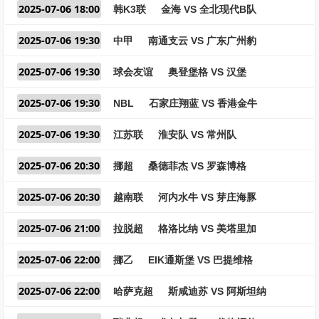
2025-07-06 18:00
韩K3联
金海 VS 全北现代B队
2025-07-06 19:30
中甲
南通支云 VS 广东广州豹
2025-07-06 19:30
球会友谊
奥登堡格 VS 汉堡
2025-07-06 19:30
NBL
石家庄翔蓝 VS 香港金牛
2025-07-06 19:30
江苏联
淮安队 VS 常州队
2025-07-06 20:30
挪超
桑德菲杰 VS 罗森博格
2025-07-06 20:30
越南联
河内水牛 VS 芽庄海豚
2025-07-06 21:00
拉脱超
格洛比纳 VS 美塔里加
2025-07-06 22:00
挪乙
EIK通斯堡 VS 巴提维格
2025-07-06 22:00
哈萨克超
斯咸迪苏 VS 阿斯坦纳