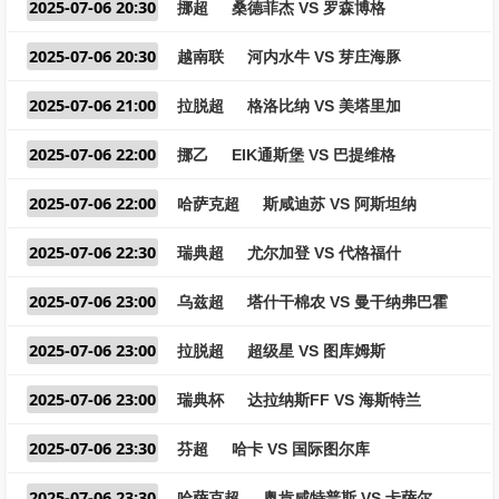
2025-07-06 20:30
挪超
桑德菲杰 VS 罗森博格
2025-07-06 20:30
越南联
河内水牛 VS 芽庄海豚
2025-07-06 21:00
拉脱超
格洛比纳 VS 美塔里加
2025-07-06 22:00
挪乙
EIK通斯堡 VS 巴提维格
2025-07-06 22:00
哈萨克超
斯咸迪苏 VS 阿斯坦纳
2025-07-06 22:30
瑞典超
尤尔加登 VS 代格福什
2025-07-06 23:00
乌兹超
塔什干棉农 VS 曼干纳弗巴霍
2025-07-06 23:00
拉脱超
超级星 VS 图库姆斯
2025-07-06 23:00
瑞典杯
达拉纳斯FF VS 海斯特兰
2025-07-06 23:30
芬超
哈卡 VS 国际图尔库
2025-07-06 23:30
哈萨克超
奥肯咸特普斯 VS 卡萨尔