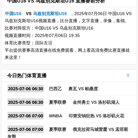
中国U16 VS 乌兹别克斯坦U16 直播赛前分析
中国U16
VS
乌兹别克斯坦U16
，2025年07月06日 中国U16 VS
乌兹别克斯坦U16视频直播，比分直播，文字直播，录像，集锦。
比赛对阵双方：中国U16 VS 乌兹别克斯坦U16
视频直播时间：2025年07月06日 19:35
体育比赛类型：
国际友谊
平台提供赛事高清直播在线免费观看，网上看高清免费比赛直播就
来这里！
今日热门体育直播
2025-07-06 06:30
巴西乙
奥瓦 VS 帕桑度
2025-07-06 06:30
夏季联赛
金州勇士 VS 洛杉矶湖人
2025-07-06 07:00
WNBA
印第安纳狂热 VS 洛杉矶火花
2025-07-06 07:00
夏季联赛
俄克拉荷马城雷霆 VS 孟菲斯
灰熊